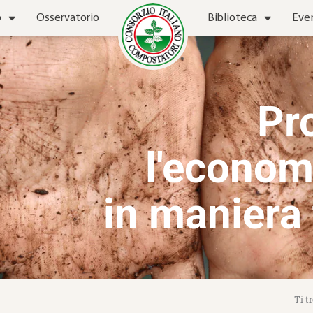
o
Osservatorio
Biblioteca
Eve
Pr
l'econom
in maniera 