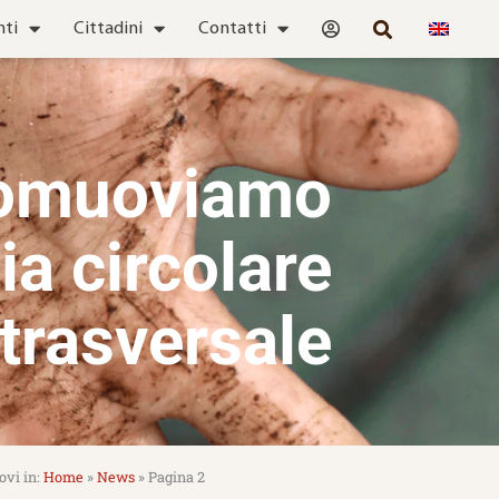
nti
Cittadini
Contatti
omuoviamo
ia circolare
trasversale
Home
»
News
»
Pagina 2