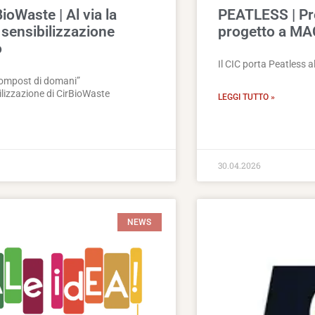
ioWaste | Al via la
PEATLESS | Pr
sensibilizzazione
progetto a M
o
Il CIC porta Peatless 
 compost di domani”
bilizzazione di CirBioWaste
LEGGI TUTTO »
30.04.2026
NEWS