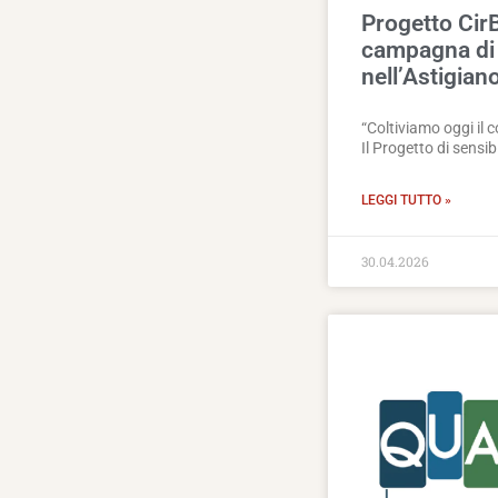
Progetto CirB
campagna di 
nell’Astigian
“Coltiviamo oggi il
Il Progetto di sensi
LEGGI TUTTO »
30.04.2026