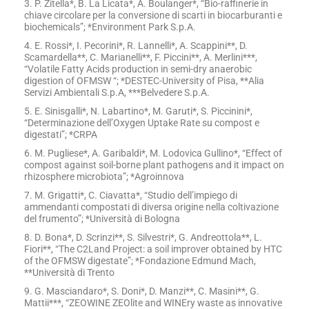
3. P. Zitella*, B. La Licata*, A. Boulanger*, “Bio-raffinerie in
chiave circolare per la conversione di scarti in biocarburanti e
biochemicals”; *Environment Park S.p.A.
4. E. Rossi*, I. Pecorini*, R. Lannelli*, A. Scappini**, D.
Scamardella**, C. Marianelli**, F. Piccini**, A. Merlini***,
“Volatile Fatty Acids production in semi-dry anaerobic
digestion of OFMSW “; *DESTEC-University of Pisa, **Alia
Servizi Ambientali S.p.A, ***Belvedere S.p.A.
5. E. Sinisgalli*, N. Labartino*, M. Garuti*, S. Piccinini*,
“Determinazione dell’Oxygen Uptake Rate su compost e
digestati”; *CRPA
6. M. Pugliese*, A. Garibaldi*, M. Lodovica Gullino*, “Effect of
compost against soil-borne plant pathogens and it impact on
rhizosphere microbiota”; *Agroinnova
7. M. Grigatti*, C. Ciavatta*, “Studio dell’impiego di
ammendanti compostati di diversa origine nella coltivazione
del frumento”; *Università di Bologna
8. D. Bona*, D. Scrinzi**, S. Silvestri*, G. Andreottola**, L.
Fiori**, “The C2Land Project: a soil improver obtained by HTC
of the OFMSW digestate”; *Fondazione Edmund Mach,
**Università di Trento
9. G. Masciandaro*, S. Doni*, D. Manzi**, C. Masini**, G.
Mattii***, “ZEOWINE ZEOlite and WINEry waste as innovative