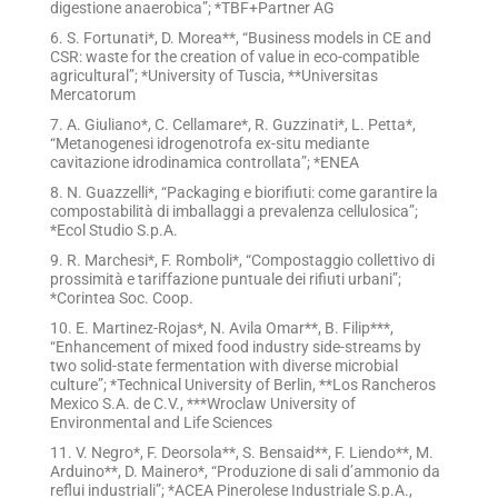
digestione anaerobica”; *TBF+Partner AG
6. S. Fortunati*, D. Morea**, “Business models in CE and
CSR: waste for the creation of value in eco-compatible
agricultural”; *University of Tuscia, **Universitas
Mercatorum
7. A. Giuliano*, C. Cellamare*, R. Guzzinati*, L. Petta*,
“Metanogenesi idrogenotrofa ex-situ mediante
cavitazione idrodinamica controllata”; *ENEA
8. N. Guazzelli*, “Packaging e biorifiuti: come garantire la
compostabilità di imballaggi a prevalenza cellulosica”;
*Ecol Studio S.p.A.
9. R. Marchesi*, F. Romboli*, “Compostaggio collettivo di
prossimità e tariffazione puntuale dei rifiuti urbani”;
*Corintea Soc. Coop.
10. E. Martinez-Rojas*, N. Avila Omar**, B. Filip***,
“Enhancement of mixed food industry side-streams by
two solid-state fermentation with diverse microbial
culture”; *Technical University of Berlin, **Los Rancheros
Mexico S.A. de C.V., ***Wroclaw University of
Environmental and Life Sciences
11. V. Negro*, F. Deorsola**, S. Bensaid**, F. Liendo**, M.
Arduino**, D. Mainero*, “Produzione di sali d’ammonio da
reflui industriali”; *ACEA Pinerolese Industriale S.p.A.,