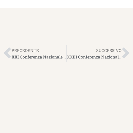
Precedente
S
PRECEDENTE
SUCCESSIVO
XXI Conferenza Nazionale sul Compostaggio 2019
XXIII Conferenza Nazionale Compostaggio e Digestione Anaerobica 2021