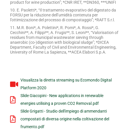
product for wine production”; *CNR IRET, **DN360, ***UNIFI
10. E. Paoletti*, “Il trattamento evaporativo del digestato da
FORSU per la riduzione dell’umidità contenuta per
l’ottimizzazione del processo di compostaggio”; *RAFT S.r.l.
11. M.R. Boni*, A. Polettini*, R. Pomi*, A. Rossi*, G.
Cecchini**, A. Filippi**, A. Frugis**, S. Leoni**, “Valorisation of
residues from municipal wastewater sieving through
anaerobic (co-)digestion with biological sludge”; *DICEA
Department, Faculty of Civil and Environmental Engineering,
University of Rome La Sapienza, **ACEA Elabori S.p.A.
Visualizza la diretta streaming su Ecomondo Digital
Platform 2020
Slide Giacopini - New applications in renewable
energies utilising a proven CO2 Removal.pdf
Slide Grigatti - Studio dell'impiego di ammendanti
compostati di diversa origine nella coltivazione del
frumento.pdf