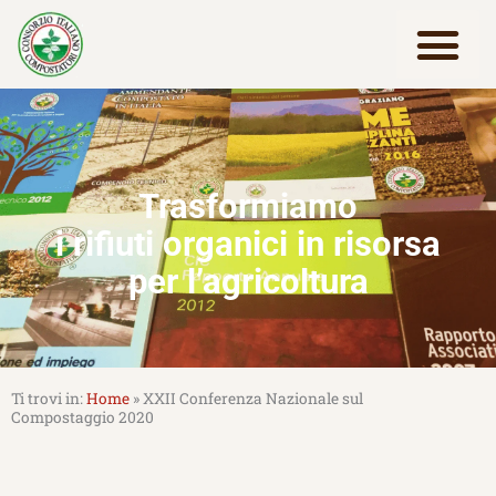
Vai
al
contenuto
Lavora con noi
Trasformiamo
i rifiuti organici in risorsa
per l’agricoltura
Home
»
XXII Conferenza Nazionale sul
Compostaggio 2020