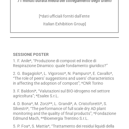
71 minuti
durata media del collegamento degli utenti
[*dati ufficiali forniti dall’ente
Italian Exhibition Group]
SESSIONE POSTER
1. F. Anile*, “Produzione di compost ed indice di
Respirazione Dinamico: quale fondamento giuridico?”
2. G. Bagagiolo*, L. Vigoroso*, N. Pampuro*, E. Cavallo*,
“The role of peers’ suggestions and users’ characteristics
in affecting the adoption of compost”; *CNR Torino
3. F. Baldoni*, “Valutazioni sul BIO-idrogeno nel settore
agricoltura”; *Esalex S.r.L.
4. D. Bona*, M. Zorzi**, L. Grandi*, A. Cristoforetti*, S.
Silvestri*, “The performance of full scale dry AD plant
monitoring and the quality of final products”; *Fondazione
Edmund Mach, **Bioenergia Trentino S.r.L.
5. P. Foa*, S. Mattia*, “Trattamento dei residui liquidi della