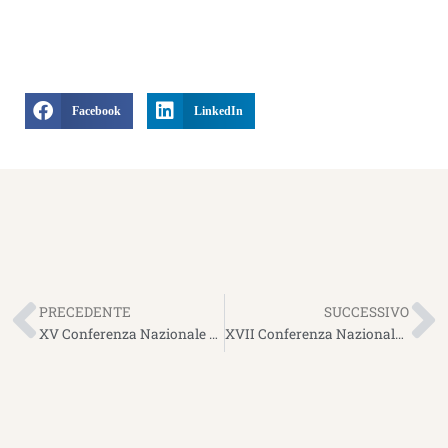
Facebook
LinkedIn
Precedente
S
PRECEDENTE
SUCCESSIVO
XV Conferenza Nazionale sul Compostaggio 2013
XVII Conferenza Nazionale sul Compostaggio 2015