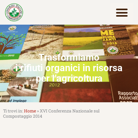
Vai
al
contenuto
Lavora con noi
Trasformiamo
i rifiuti organici in risorsa
per l’agricoltura
Home
»
XVI Conferenza Nazionale sul
Compostaggio 2014