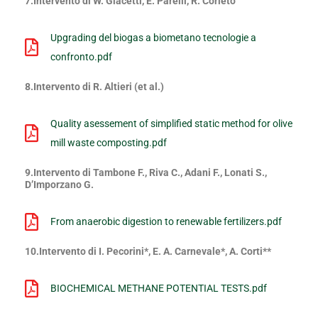
7.Intervento di W. Giacetti, E. Parelli, R. Corleto
Upgrading del biogas a biometano tecnologie a
confronto.pdf
8.Intervento di R. Altieri (et al.)
Quality asessement of simplified static method for olive
mill waste composting.pdf
9.Intervento di Tambone F., Riva C., Adani F., Lonati S.,
D’Imporzano G.
From anaerobic digestion to renewable fertilizers.pdf
10.Intervento di I. Pecorini*, E. A. Carnevale*, A. Corti**
BIOCHEMICAL METHANE POTENTIAL TESTS.pdf