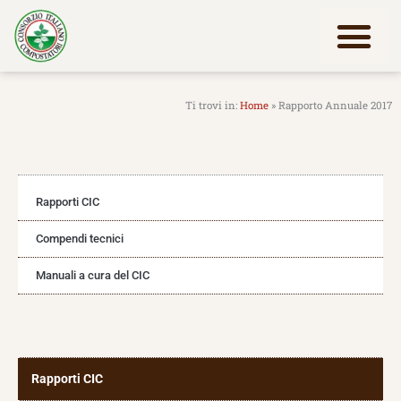
Vai
al
contenuto
Lavora con noi
Home
»
Rapporto Annuale 2017
Rapporti CIC
Compendi tecnici
Manuali a cura del CIC
Rapporti CIC