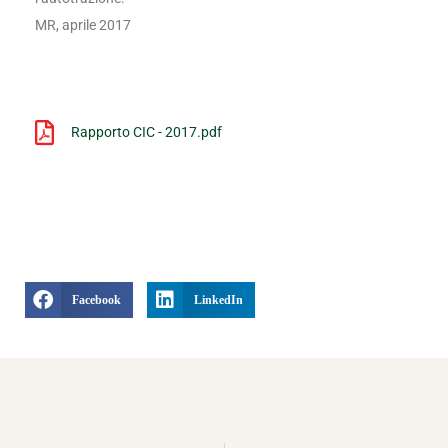
MR, aprile 2017
Rapporto CIC - 2017.pdf
Facebook
LinkedIn
Precedente
S