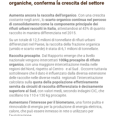
organiche, conferma la crescita del settore
Aumenta ancora la raccolta dell’organico
. Con una crescita
costante negli anni , lo
scarto organico continua nel percoso
di consolidamento come la componente principale dei
rifiuti urbani raccolti in Italia
, attestandosi al 43% di quanto
raccolto in maniera differenziata nel 2015.
Su un totale di 12,5 milioni di tonnellate di rifiuti urbani
differenziati nel Paese, la raccolta della frazione organica
(umido e scarto verde) è stata di 6,1 milioni di tonnellate.
Raccolta procapite
. Dal Rapporto emerge che a livello
nazionale vengono intercettati
100kg procapite di rifiuto
organico
, con una maggiore intercettazione media nelle
regioni del Nord, rispetto al Centro e al Sud . Occorre tuttavia
sottolineare che il dato è influenzato dalla diversa estensione
delle raccolte nelle diverse realtà regionali: l’intercettazione
calcolata sulla
quota della popolazione effettivamente
servita da circuiti di raccolta differenziata è decisamente
superiore al Sud
, con valori medi, secondo indagini CIC, che
oscillano tra 110 e 130 kg procapite.
Aumentano l’interesse per il biometano,
una fonte pulita e
rinnovabile di energia per la produzione di energia elettrica,
calore, che può essere inmesso in rete o utilizzato per
l’autotrazione.