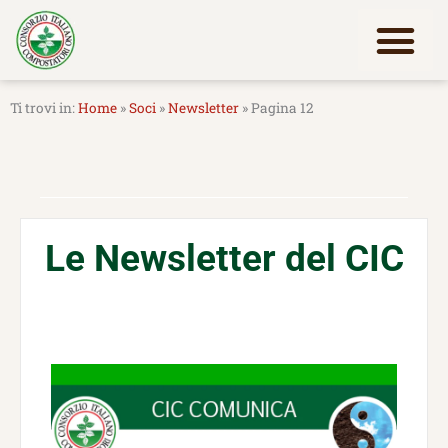
Vai
al
contenuto
Lavora con noi
Home
»
Soci
»
Newsletter
»
Pagina 12
Le Newsletter del CIC