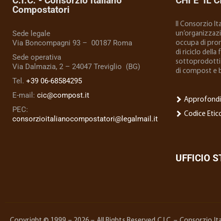
C.I.C. - Consorzio Italiano
CHI E’ IL C
Compostatori
Il Consorzio I
Sede legale
un’organizzazio
Via Boncompagni 93 – 00187 Roma
occupa di prom
di riciclo della
Sede operativa
sottoprodotti 
Via Dalmazia, 2 – 24047 Treviglio (BG)
di compost e 
Tel.
+39 06-68584295
E-mail:
cic@compost.it
Approfondi
PEC:
Codice Etic
consorzioitalianocompostatori@legalmail.it
UFFICIO 
Copyright © 1999 – 2026 – All Rights Reserved C.I.C. – Consorzio 