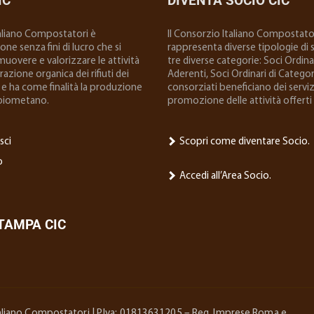
IC
DIVENTA SOCIO CIC
taliano Compostatori è
ll Consorzio Italiano Compostator
ne senza fini di lucro che si
rappresenta diverse tipologie di so
uovere e valorizzare le attività
tre diverse categorie: Soci Ordinar
 frazione organica dei rifiuti dei
Aderenti, Soci Ordinari di Categoria
e ha come finalità la produzione
consorziati beneficiano dei serviz
biometano.
promozione delle attività offerti 
sci
Scopri come diventare Socio.
o
Accedi all’Area Socio.
STAMPA CIC
Italiano Compostatori | P.Iva: 01813631205 – Reg. Imprese Roma e