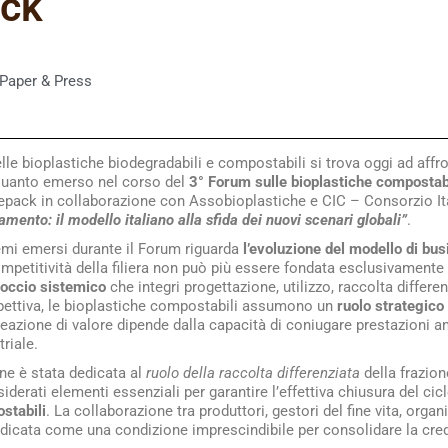
ack
Paper & Press
delle bioplastiche biodegradabili e compostabili si trova oggi ad aff
quanto emerso nel corso del
3° Forum sulle bioplastiche compostab
epack in collaborazione con Assobioplastiche e CIC – Consorzio Ita
mento: il modello italiano alla sfida dei nuovi scenari globali”
.
temi emersi durante il Forum riguarda
l’evoluzione del modello di bu
mpetitività della filiera non può più essere fondata esclusivamente 
occio sistemico
che integri progettazione, utilizzo, raccolta differen
spettiva, le bioplastiche compostabili assumono un
ruolo strategico
creazione di valore dipende dalla capacità di coniugare prestazioni 
riale.
one è stata dedicata al
ruolo della raccolta differenziata
della frazion
erati elementi essenziali per garantire l’effettiva chiusura del cic
stabili
. La collaborazione tra produttori, gestori del fine vita, organ
indicata come una condizione imprescindibile per consolidare la credib