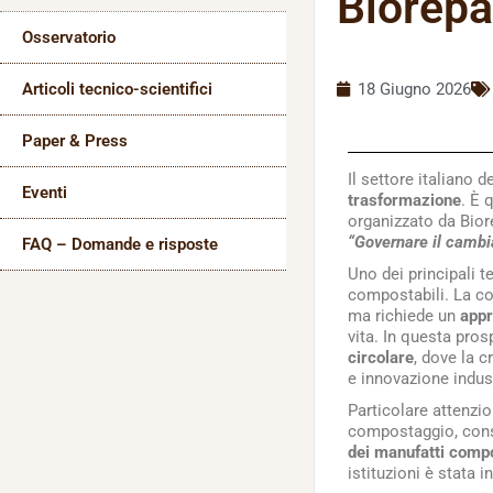
Biorep
Osservatorio
18 Giugno 2026
Articoli tecnico-scientifici
Paper & Press
Il settore italiano 
Eventi
trasformazione
. È 
organizzato da Bior
“Governare il cambia
FAQ – Domande e risposte
Uno dei principali 
compostabili. La co
ma richiede un
appr
vita. In questa pro
circolare
, dove la 
e innovazione indust
Particolare attenzi
compostaggio, consid
dei manufatti compo
istituzioni è stata 