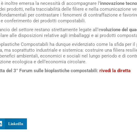
i è inoltre emersa la necessità di accompagnare l’
innovazione tecno
dei prodotti, nella tracciabilità delle filiere e nella comunicazione v
 fondamentali per contrastare i fenomeni di contraffazione e favor
o e conferimento dei prodotti compostabili.
lancio del settore restano strettamente legate all’e
voluzione del qu
colare alle disposizioni relative agli imballaggi e ai prodotti composta
ioplastiche Compostabili ha dunque evidenziato come la sfida per il
, ma soprattutto industriale e sistemica: costruire una filiera resilie
benefici ambientali, economici e sociali nel lungo periodo e di cont
sizione ecologica e dell’economia circolare.
etta del 3° Forum sulle bioplastiche compostabili:
rivedi la diretta
LinkedIn