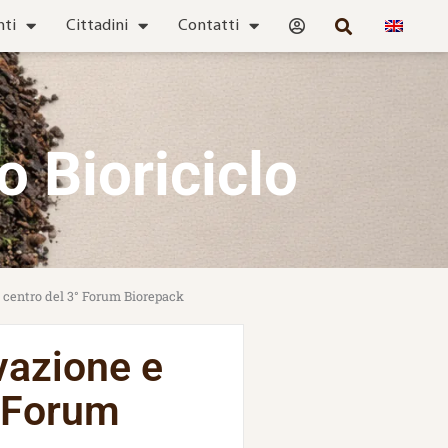
nti
Cittadini
Contatti
o Bioriciclo
al centro del 3° Forum Biorepack
vazione e
° Forum