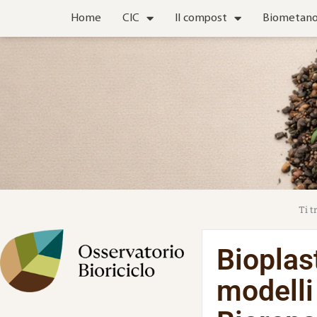
Vai
Home
CIC
Il compost
Biometan
al
contenuto
Bioplas
modelli 