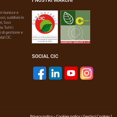
I NOSTRI MARCHI
i riunisce e
ci, suddivisi in
i, Soci
. Tutti i
i di gestione e
dal CIC.
SOCIAL CIC
Privacy policy
–
Cookies policy
/
Gestisci Cookies
|