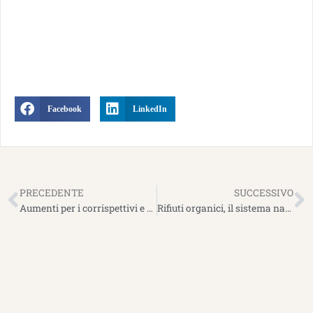
Facebook
LinkedIn
Precedente
S
PRECEDENTE
SUCCESSIVO
Aumenti per i corrispettivi e nuove tariffe per le bioplastiche compostabili
Rifiuti organici, il sistema nazionale di riciclo è in difficoltà