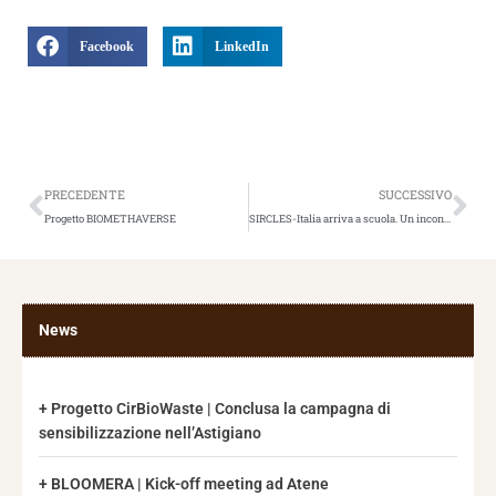
Facebook
LinkedIn
Precedente
Suc
PRECEDENTE
SUCCESSIVO
Progetto BIOMETHAVERSE
SIRCLES-Italia arriva a scuola. Un incontro con le nuove generazioni per parlare di Economia Circolare, Riciclo dei Rifiuti Organici e Benessere del Suolo.
News
Progetto CirBioWaste | Conclusa la campagna di
sensibilizzazione nell’Astigiano
BLOOMERA | Kick-off meeting ad Atene