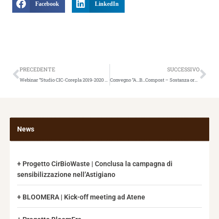
Facebook
LinkedIn
Precedente
Suc
PRECEDENTE
SUCCESSIVO
Webinar “Studio CIC-Corepla 2019-2020 – Plastiche e bioplastiche nella filiera del riciclo organico”
Convegno “A…B…Compost – Sostanza organica di valore in agricoltura biologica”
News
Progetto CirBioWaste | Conclusa la campagna di
sensibilizzazione nell’Astigiano
BLOOMERA | Kick-off meeting ad Atene