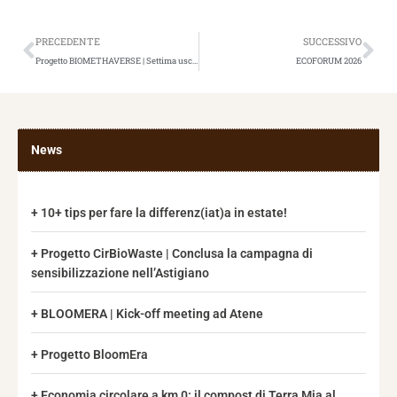
Precedente
Suc
PRECEDENTE
SUCCESSIVO
Progetto BIOMETHAVERSE | Settima uscita Newsletter Internazionale
ECOFORUM 2026
News
10+ tips per fare la differenz(iat)a in estate!
Progetto CirBioWaste | Conclusa la campagna di
sensibilizzazione nell’Astigiano
BLOOMERA | Kick-off meeting ad Atene
Progetto BloomEra
Economia circolare a km 0: il compost di Terra Mia al