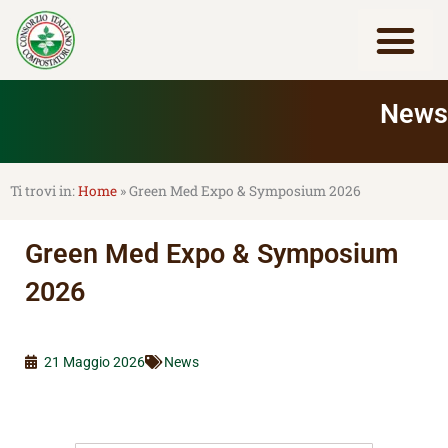
Vai
al
contenuto
Lavora con noi
News
Home
»
Green Med Expo & Symposium 2026
Green Med Expo & Symposium
2026
21 Maggio 2026
News