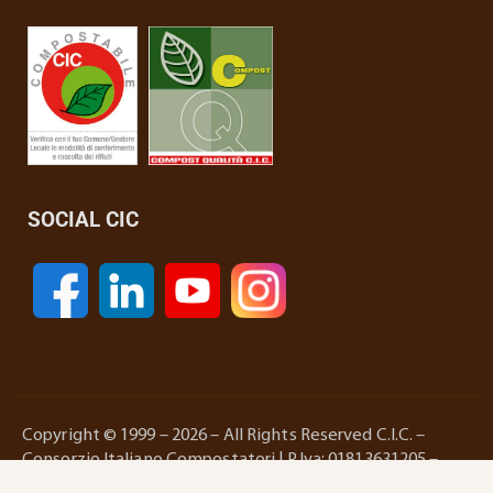
SOCIAL CIC
Copyright © 1999 – 2026 – All Rights Reserved C.I.C. –
Consorzio Italiano Compostatori | P.Iva: 01813631205 –
Reg. Imprese Roma e C.F.:01403130287