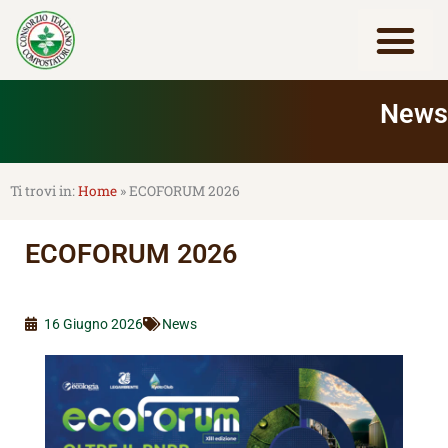
Vai
al
contenuto
Lavora con noi
News
Home
»
ECOFORUM 2026
ECOFORUM 2026
16 Giugno 2026
News