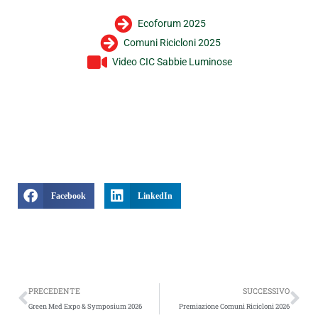
Ecoforum 2025
Comuni Ricicloni 2025
Video CIC Sabbie Luminose
Facebook
LinkedIn
Precedente
Suc
PRECEDENTE
SUCCESSIVO
Green Med Expo & Symposium 2026
Premiazione Comuni Ricicloni 2026