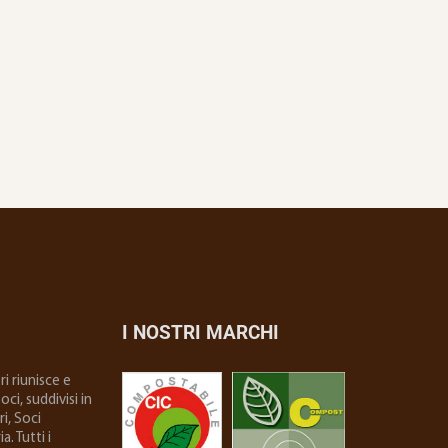
I NOSTRI MARCHI
i riunisce e
ci, suddivisi in
i, Soci
. Tutti i