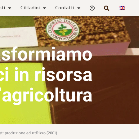
nti
Cittadini
Contatti
asformiamo
ci in risorsa
’agricoltura
: produzione ed utilizzo (2001)