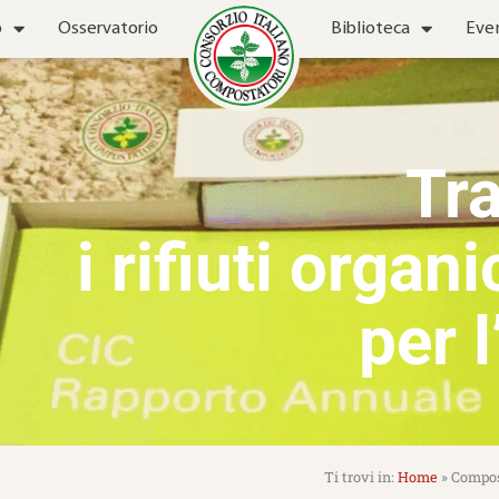
o
Osservatorio
Biblioteca
Eve
Tr
i rifiuti organi
per l
Home
»
Compost