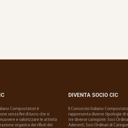
IC
DIVENTA SOCIO CIC
taliano Compostatori è
ll Consorzio Italiano Compostator
ne senza fini di lucro che si
rappresenta diverse tipologie di so
uovere e valorizzare le attività
tre diverse categorie: Soci Ordinar
 frazione organica dei rifiuti dei
Aderenti, Soci Ordinari di Categoria