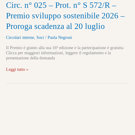
Circ.
Circ. n° 025 – Prot. n° S 572/R –
n°
025
Premio sviluppo sostenibile 2026 –
–
Prot.
Proroga scadenza al 20 luglio
n°
S
Circolari interne
,
Soci
/
Paola Negroni
572/R
–
Il Premio è giunto alla sua 16ª edizione e la partecipazione è gratuita.
Premio
Clicca per maggiori informazioni, leggere il regolamento e la
sviluppo
presentazione della domanda
sostenibile
2026
–
Leggi tutto »
Proroga
scadenza
al
20
luglio