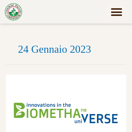
Vai
al
contenuto
Lavora con noi
24 Gennaio 2023
Progetto
BIOMETHAVERSE