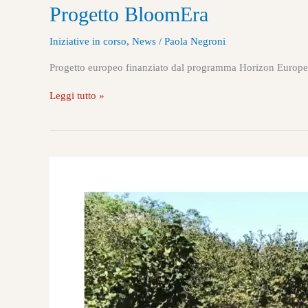
Progetto BloomEra
Iniziative in corso
,
News
/
Paola Negroni
Progetto europeo finanziato dal programma Horizon Europe,
Leggi tutto »
Economia
circolare
a
km
0:
il
compost
di
Terra
Mia
al
servizio