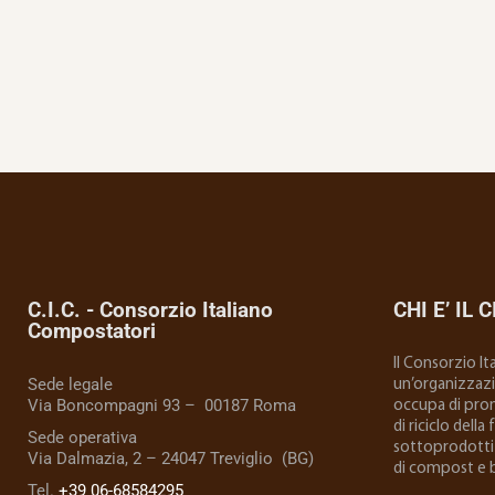
C.I.C. - Consorzio Italiano
CHI E’ IL C
Compostatori
Il Consorzio I
Sede legale
un’organizzazio
Via Boncompagni 93 – 00187 Roma
occupa di prom
di riciclo della
Sede operativa
sottoprodotti 
Via Dalmazia, 2 – 24047 Treviglio (BG)
di compost e 
Tel.
+39 06-68584295