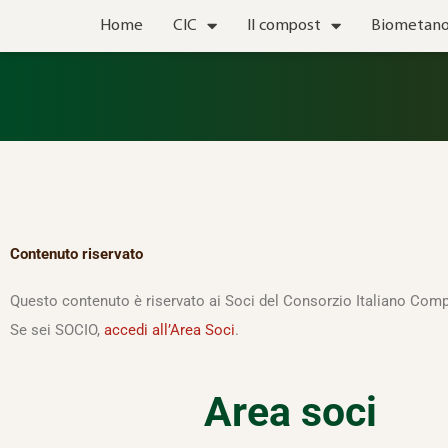
Vai
Home
CIC
Il compost
Biometan
al
contenuto
Contenuto riservato
Questo contenuto è riservato ai Soci del Consorzio Italiano Comp
Se sei SOCIO,
accedi all’Area Soci
.
Area soci