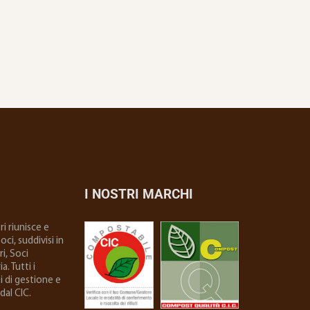
I NOSTRI MARCHI
i riunisce e
ci, suddivisi in
i, Soci
. Tutti i
i di gestione e
dal CIC.