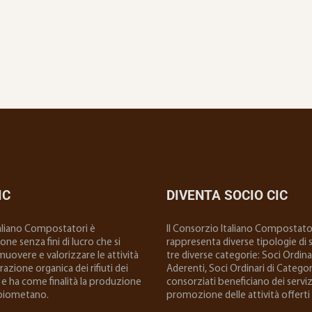
IC
DIVENTA SOCIO CIC
taliano Compostatori è
ll Consorzio Italiano Compostator
ne senza fini di lucro che si
rappresenta diverse tipologie di so
uovere e valorizzare le attività
tre diverse categorie: Soci Ordinar
 frazione organica dei rifiuti dei
Aderenti, Soci Ordinari di Categoria
e ha come finalità la produzione
consorziati beneficiano dei serviz
biometano.
promozione delle attività offerti 