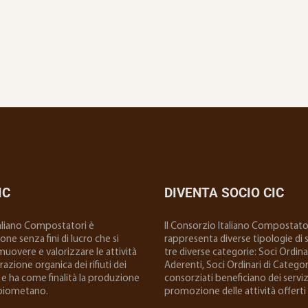
IC
DIVENTA SOCIO CIC
taliano Compostatori è
ll Consorzio Italiano Compostator
ne senza fini di lucro che si
rappresenta diverse tipologie di so
uovere e valorizzare le attività
tre diverse categorie: Soci Ordinar
 frazione organica dei rifiuti dei
Aderenti, Soci Ordinari di Categoria
e ha come finalità la produzione
consorziati beneficiano dei serviz
biometano.
promozione delle attività offerti 