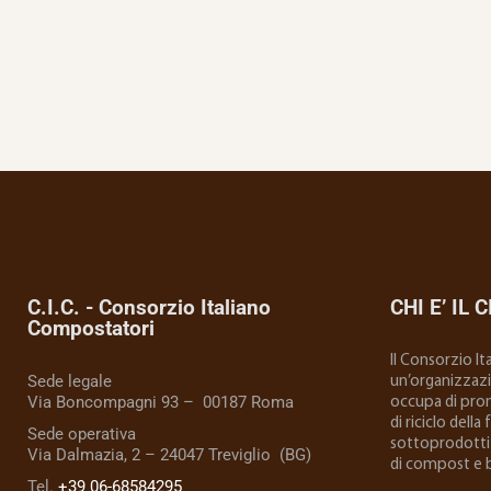
C.I.C. - Consorzio Italiano
CHI E’ IL C
Compostatori
Il Consorzio I
Sede legale
un’organizzazio
Via Boncompagni 93 – 00187 Roma
occupa di prom
di riciclo della
Sede operativa
sottoprodotti 
Via Dalmazia, 2 – 24047 Treviglio (BG)
di compost e 
Tel.
+39 06-68584295