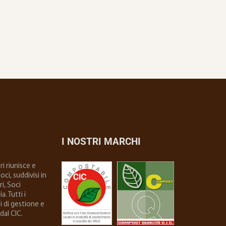
I NOSTRI MARCHI
i riunisce e
ci, suddivisi in
i, Soci
. Tutti i
i di gestione e
dal CIC.