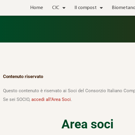
Vai
Home
CIC
Il compost
Biometan
al
contenuto
Contenuto riservato
Questo contenuto è riservato ai Soci del Consorzio Italiano Comp
Se sei SOCIO,
accedi all’Area Soci
.
Area soci