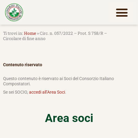
Vai
al
contenuto
Lavora con noi
Home
»
Circ. n. 057/2022 – Prot. S 758/R –
Circolare di fine anno
Contenuto riservato
Questo contenuto è riservato ai Soci del Consorzio Italiano
Compostatori.
Se sei SOCIO,
accedi all’Area Soci
.
Area soci