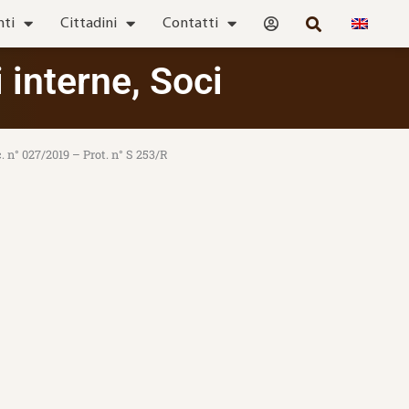
nti
Cittadini
Contatti
i interne
,
Soci
c. n° 027/2019 – Prot. n° S 253/R