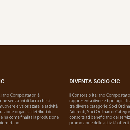
IC
DIVENTA SOCIO CIC
taliano Compostatori è
ll Consorzio Italiano Compostator
ne senza fini di lucro che si
rappresenta diverse tipologie di so
uovere e valorizzare le attività
tre diverse categorie: Soci Ordinar
 frazione organica dei rifiuti dei
Aderenti, Soci Ordinari di Categoria
e ha come finalità la produzione
consorziati beneficiano dei serviz
biometano.
promozione delle attività offerti 