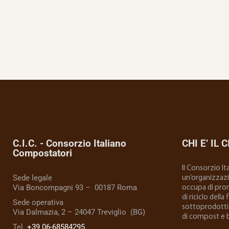
C.I.C. - Consorzio Italiano
CHI E’ IL C
Compostatori
Il Consorzio I
Sede legale
un’organizzazio
Via Boncompagni 93 – 00187 Roma
occupa di prom
di riciclo della
Sede operativa
sottoprodotti 
Via Dalmazia, 2 – 24047 Treviglio (BG)
di compost e 
Tel.
+39 06-68584295