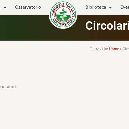
o
Osservatorio
Biblioteca
Eve
Circolar
Home
»
Cir
ostatori.