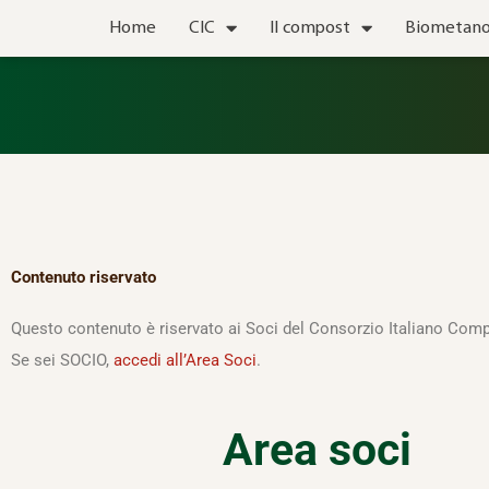
Vai
Home
CIC
Il compost
Biometan
al
contenuto
Contenuto riservato
Questo contenuto è riservato ai Soci del Consorzio Italiano Comp
Se sei SOCIO,
accedi all’Area Soci
.
Area soci