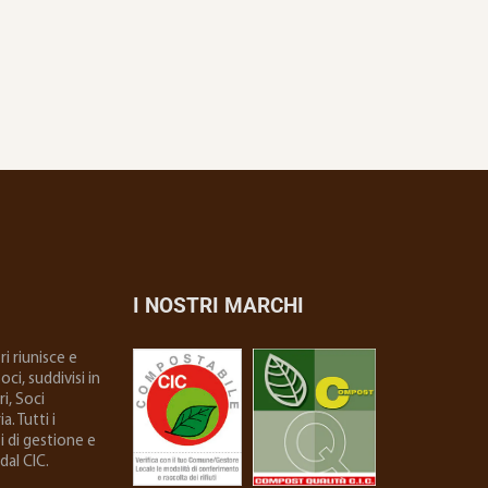
I NOSTRI MARCHI
i riunisce e
ci, suddivisi in
i, Soci
. Tutti i
i di gestione e
dal CIC.