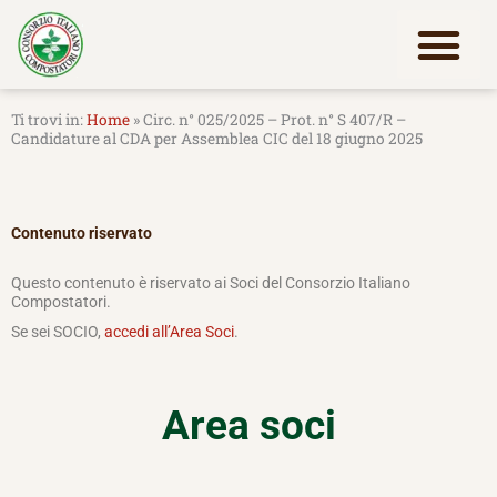
Vai
al
contenuto
Lavora con noi
Home
»
Circ. n° 025/2025 – Prot. n° S 407/R –
Candidature al CDA per Assemblea CIC del 18 giugno 2025
Contenuto riservato
Questo contenuto è riservato ai Soci del Consorzio Italiano
Compostatori.
Se sei SOCIO,
accedi all’Area Soci
.
Area soci