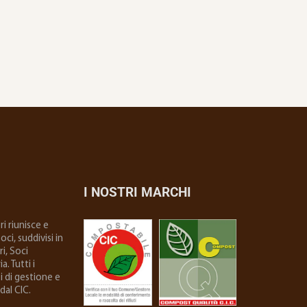
I NOSTRI MARCHI
i riunisce e
ci, suddivisi in
i, Soci
. Tutti i
i di gestione e
dal CIC.