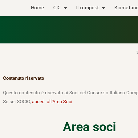
Vai
Home
CIC
Il compost
Biometan
al
contenuto
Contenuto riservato
Questo contenuto è riservato ai Soci del Consorzio Italiano Comp
Se sei SOCIO,
accedi all’Area Soci
.
Area soci