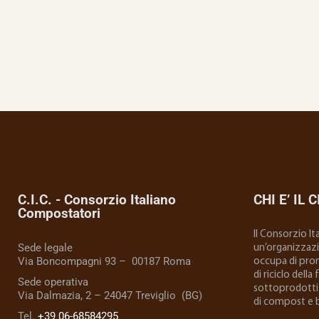
C.I.C. - Consorzio Italiano
CHI E’ IL C
Compostatori
Il Consorzio I
Sede legale
un’organizzazio
Via Boncompagni 93 – 00187 Roma
occupa di prom
di riciclo della
Sede operativa
sottoprodotti 
Via Dalmazia, 2 – 24047 Treviglio (BG)
di compost e 
Tel.
+39 06-68584295