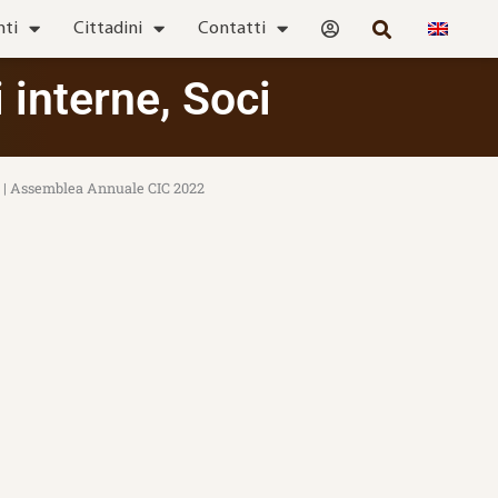
nti
Cittadini
Contatti
i interne
,
Soci
ali | Assemblea Annuale CIC 2022