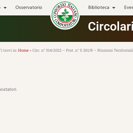
o
Osservatorio
Biblioteca
Eve
Circolar
Home
»
Circ. n° 014/2022 – Prot. n° S 261/R – Riunioni Territori
ostatori.