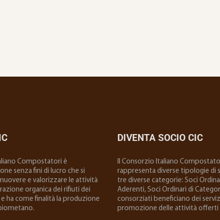
IC
DIVENTA SOCIO CIC
taliano Compostatori è
ll Consorzio Italiano Compostator
ne senza fini di lucro che si
rappresenta diverse tipologie di so
uovere e valorizzare le attività
tre diverse categorie: Soci Ordinar
 frazione organica dei rifiuti dei
Aderenti, Soci Ordinari di Categoria
e ha come finalità la produzione
consorziati beneficiano dei serviz
biometano.
promozione delle attività offerti 