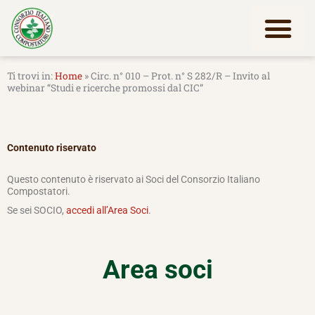
Vai
al
contenuto
Lavora con noi
Home
»
Circ. n° 010 – Prot. n° S 282/R – Invito al
webinar “Studi e ricerche promossi dal CIC”
Contenuto riservato
Questo contenuto è riservato ai Soci del Consorzio Italiano
Compostatori.
Se sei SOCIO,
accedi all’Area Soci
.
Area soci