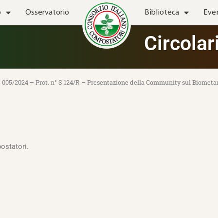
o
Osservatorio
Biblioteca
Eve
Circolar
n° 005/2024 – Prot. n° S 124/R – Presentazione della Community sul Biomet
ostatori.