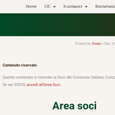
Vai
Home
CIC
Il compost
Biometan
al
contenuto
Home
»
Circ. 
Contenuto riservato
Questo contenuto è riservato ai Soci del Consorzio Italiano Comp
Se sei SOCIO,
accedi all’Area Soci
.
Area soci