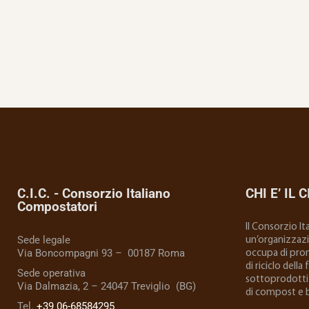
C.I.C. - Consorzio Italiano
CHI E’ IL C
Compostatori
Il Consorzio I
Sede legale
un’organizzazio
Via Boncompagni 93 – 00187 Roma
occupa di prom
di riciclo della
Sede operativa
sottoprodotti 
Via Dalmazia, 2 – 24047 Treviglio (BG)
di compost e 
Tel.
+39 06-68584295