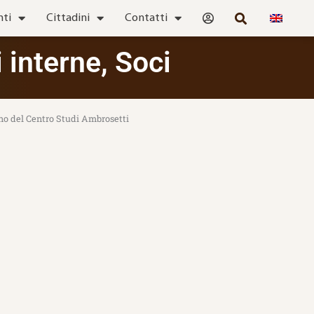
nti
Cittadini
Contatti
i interne
,
Soci
ano del Centro Studi Ambrosetti