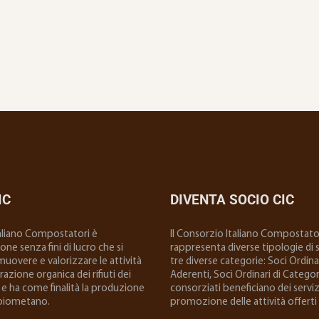
IC
DIVENTA SOCIO CIC
taliano Compostatori è
ll Consorzio Italiano Compostator
ne senza fini di lucro che si
rappresenta diverse tipologie di so
uovere e valorizzare le attività
tre diverse categorie: Soci Ordinar
 frazione organica dei rifiuti dei
Aderenti, Soci Ordinari di Categoria
e ha come finalità la produzione
consorziati beneficiano dei serviz
biometano.
promozione delle attività offerti 