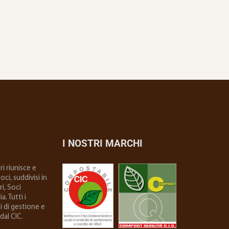
I NOSTRI MARCHI
i riunisce e
ci, suddivisi in
i, Soci
. Tutti i
i di gestione e
dal CIC.