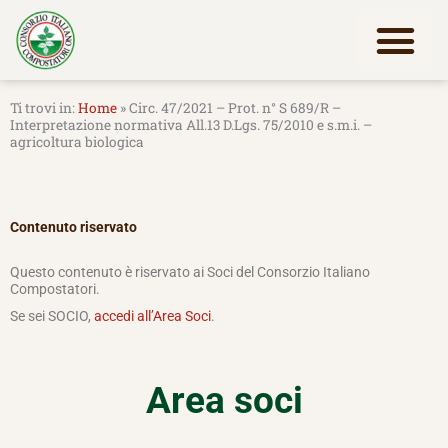
Vai
al
contenuto
Lavora con noi
Home
»
Circ. 47/2021 – Prot. n° S 689/R –
Interpretazione normativa All.13 D.Lgs. 75/2010 e s.m.i. –
agricoltura biologica
Contenuto riservato
Questo contenuto è riservato ai Soci del Consorzio Italiano
Compostatori.
Se sei SOCIO,
accedi all’Area Soci
.
Area soci