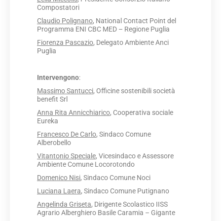
Compostatori
Claudio Polignano
, National Contact Point del
Programma ENI CBC MED – Regione Puglia
Fiorenza Pascazio
, Delegato Ambiente Anci
Puglia
Intervengono
:
Massimo Santucci
, Officine sostenibili società
benefit Srl
Anna Rita Annicchiarico
, Cooperativa sociale
Eureka
Francesco De Carlo
, Sindaco Comune
Alberobello
Vitantonio Speciale
, Vicesindaco e Assessore
Ambiente Comune Locorotondo
Domenico Nisi
, Sindaco Comune Noci
Luciana Laera
, Sindaco Comune Putignano
Angelinda Griseta
, Dirigente Scolastico IISS
Agrario Alberghiero Basile Caramia – Gigante