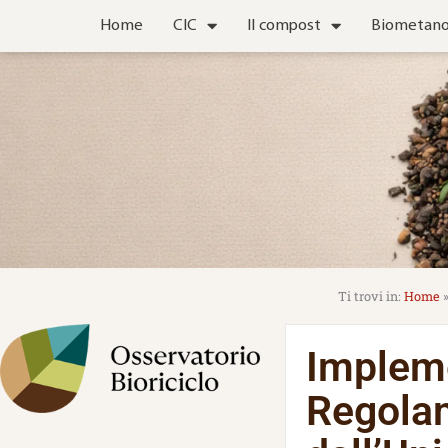
Vai
Home
CIC
Il compost
Biometan
al
contenuto
Home
Impleme
Regolam