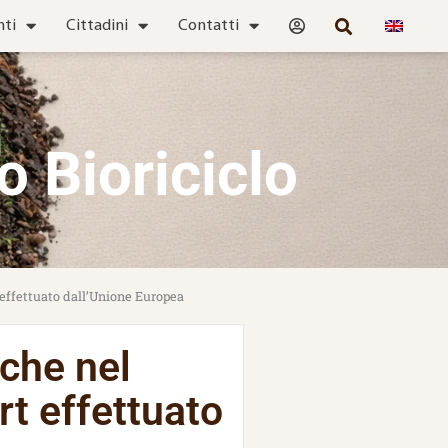
nti
Cittadini
Contatti
o Bioriciclo
effettuato dall’Unione Europea
che nel
t effettuato