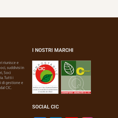
I NOSTRI MARCHI
i riunisce e
ci, suddivisi in
i, Soci
. Tutti i
i di gestione e
dal CIC.
SOCIAL CIC