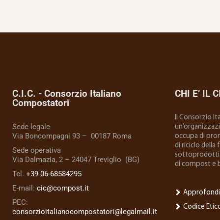
C.I.C. - Consorzio Italiano
CHI E’ IL C
Compostatori
Il Consorzio I
Sede legale
un’organizzazio
Via Boncompagni 93 – 00187 Roma
occupa di prom
di riciclo della
Sede operativa
sottoprodotti 
Via Dalmazia, 2 – 24047 Treviglio (BG)
di compost e 
Tel.
+39 06-68584295
E-mail:
cic@compost.it
Approfondi
PEC:
Codice Etic
consorzioitalianocompostatori@legalmail.it