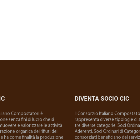
IC
DIVENTA SOCIO CIC
taliano Compostatori è
ll Consorzio Italiano Compostator
ne senza fini di lucro che si
rappresenta diverse tipologie di so
uovere e valorizzare le attività
tre diverse categorie: Soci Ordinar
 frazione organica dei rifiuti dei
Aderenti, Soci Ordinari di Categoria
e ha come finalità la produzione
consorziati beneficiano dei serviz