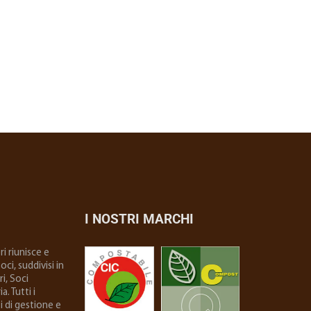
I NOSTRI MARCHI
i riunisce e
ci, suddivisi in
i, Soci
. Tutti i
i di gestione e