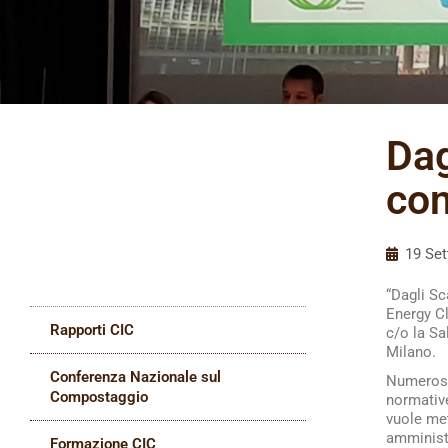
Dag
con
19 Se
“Dagli Sc
Energy Cl
Rapporti CIC
c/o la Sa
Milano.
Conferenza Nazionale sul
Numerosi 
Compostaggio
normative
vuole met
amministr
Formazione CIC