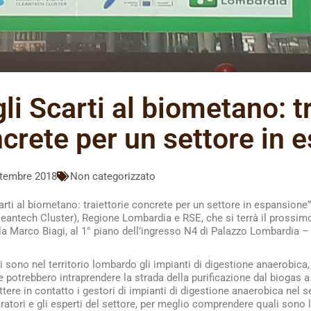
li Scarti al biometano: tr
crete per un settore in 
ttembre 2018
Non categorizzato
arti al biometano: traiettorie concrete per un settore in espansion
eantech Cluster), Regione Lombardia e RSE, che si terrà il prossim
la Marco Biagi, al 1° piano dell’ingresso N4 di Palazzo Lombardia –
sono nel territorio lombardo gli impianti di digestione anaerobica, 
 potrebbero intraprendere la strada della purificazione dal biogas
tere in contatto i gestori di impianti di digestione anaerobica nel se
atori e gli esperti del settore, per meglio comprendere quali sono le