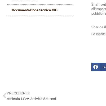
Si affron
all’impat
Documentazione tecnica CIC
pubblici 
Scarica
Le iscri
Fa
Precedente
PRECEDENTE
Articolo 1 Sez Attività dei soci