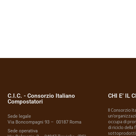
C.I.C. - Consorzio Italiano
CHI E’ IL C
Compostatori
Il Consorzio I
Sede legale
un’organizzazio
Via Boncompagni 93 – 00187 Roma
occupa di prom
di riciclo della
Sede operativa
sottoprodotti 