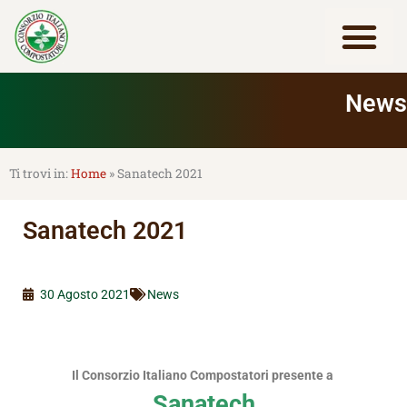
Vai
al
contenuto
Lavora con noi
News
Home
»
Sanatech 2021
Sanatech 2021
30 Agosto 2021
News
Il Consorzio Italiano Compostatori presente a
Sanatech