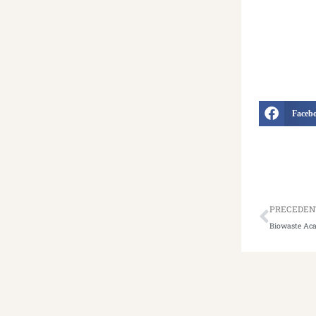
Faceb
Preced
PRECEDEN
Biowaste Ac