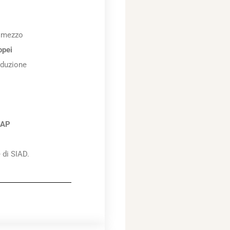
e mezzo
opei
oduzione
CAP
 di SIAD.