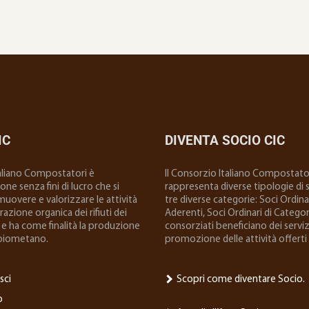
IC
DIVENTA SOCIO CIC
taliano Compostatori è
ll Consorzio Italiano Compostator
ne senza fini di lucro che si
rappresenta diverse tipologie di so
uovere e valorizzare le attività
tre diverse categorie: Soci Ordinar
 frazione organica dei rifiuti dei
Aderenti, Soci Ordinari di Categoria
e ha come finalità la produzione
consorziati beneficiano dei serviz
biometano.
promozione delle attività offerti 
sci
Scopri come diventare Socio.
o