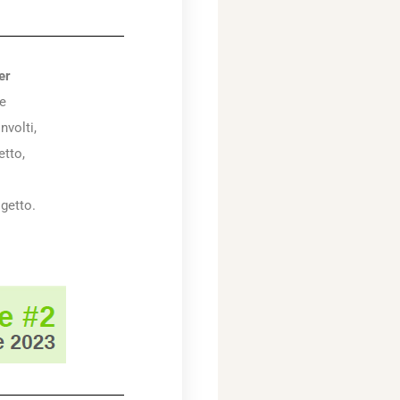
er
de
nvolti,
etto,
getto.