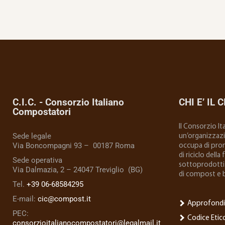
C.I.C. - Consorzio Italiano
CHI E’ IL C
Compostatori
Il Consorzio I
Sede legale
un’organizzazio
Via Boncompagni 93 – 00187 Roma
occupa di prom
di riciclo della
Sede operativa
sottoprodotti 
Via Dalmazia, 2 – 24047 Treviglio (BG)
di compost e 
Tel.
+39 06-68584295
E-mail:
cic@compost.it
Approfondi
PEC:
Codice Etic
consorzioitalianocompostatori@legalmail.it