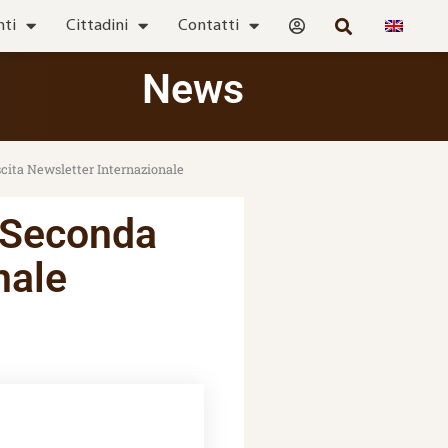
nti
Cittadini
Contatti
News
ita Newsletter Internazionale
 Seconda
nale