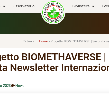
o
Osservatorio
Biblioteca
Eve
Home
»
Progetto BIOMETHAVERSE | Seconda usc
getto BIOMETHAVERSE |
ta Newsletter Internazio
re 2023
News