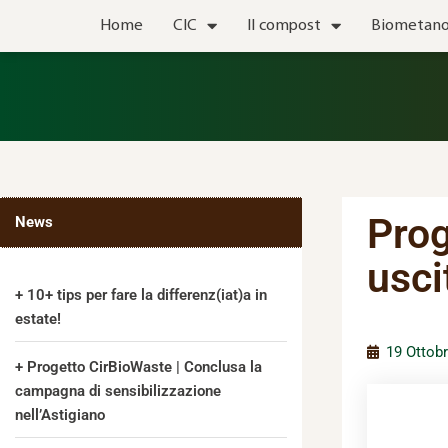
Vai
Home
CIC
Il compost
Biometan
al
contenuto
Pro
News
usci
10+ tips per fare la differenz(iat)a in
estate!
19 Ottob
Progetto CirBioWaste | Conclusa la
campagna di sensibilizzazione
nell’Astigiano