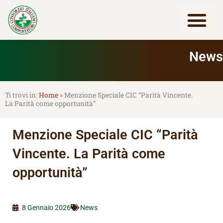
Vai
al
contenuto
Lavora con noi
News
Home
»
Menzione Speciale CIC “Parità Vincente.
La Parità come opportunità”
Menzione Speciale CIC “Parità
Vincente. La Parità come
opportunità”
8 Gennaio 2026
News