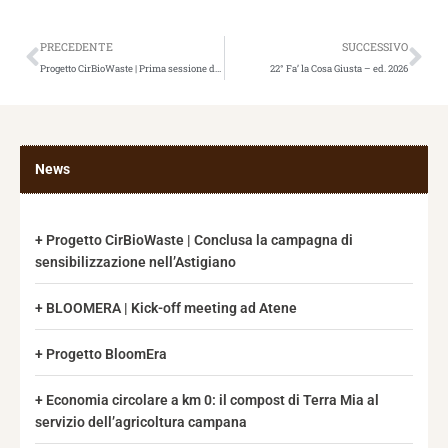
Precedente
Suc
PRECEDENTE
SUCCESSIVO
Progetto CirBioWaste | Prima sessione di formazione on-line
22° Fa’ la Cosa Giusta – ed. 2026
News
Progetto CirBioWaste | Conclusa la campagna di
sensibilizzazione nell’Astigiano
BLOOMERA | Kick-off meeting ad Atene
Progetto BloomEra
Economia circolare a km 0: il compost di Terra Mia al
servizio dell’agricoltura campana