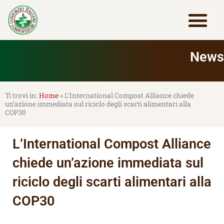
Vai
al
contenuto
Lavora con noi
News
Home
»
L’International Compost Alliance chiede
un’azione immediata sul riciclo degli scarti alimentari alla
COP30
L’International Compost Alliance
chiede un’azione immediata sul
riciclo degli scarti alimentari alla
COP30