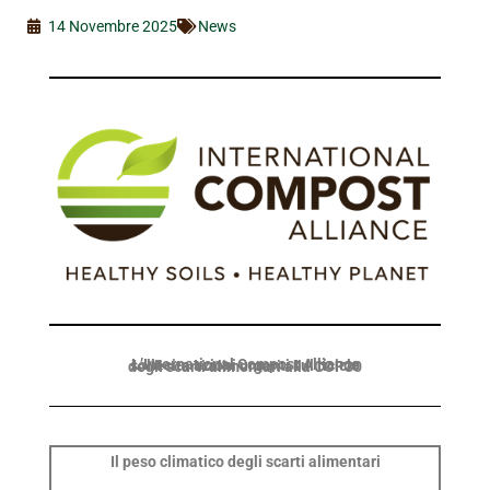
14 Novembre 2025
News
L’International Compost Alliance
sollecita azioni urgenti
sul riciclo
degli scarti alimentari
alla COP30
Il peso climatico degli scarti alimentari