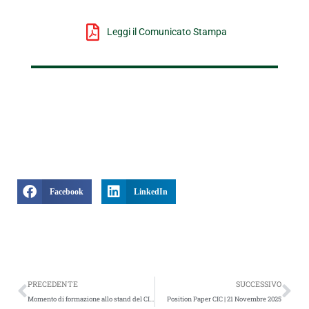
Leggi il Comunicato Stampa
Facebook
LinkedIn
Precedente
Suc
PRECEDENTE
SUCCESSIVO
Momento di formazione allo stand del CIC a Ecomondo 2025
Position Paper CIC | 21 Novembre 2025