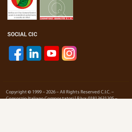
SOCIAL CIC
Copyright © 1999 – 2026 – All Rights Reserved C.I.C. –
Consorzio Italiano Compostatori | P.Iva: 01813631205 –
Reg. Imprese Roma e C.F.:01403130287
Privacy policy
–
Cookies policy
/
Gestisci Cookies
|
Credits