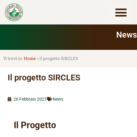
Vai
al
contenuto
Lavora con noi
News
Home
»
Il progetto SIRCLES
Il progetto SIRCLES
26 Febbraio 2021
News
Il Progetto