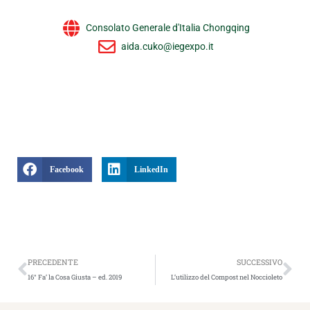
Consolato Generale d'Italia Chongqing
aida.cuko@iegexpo.it
Facebook
LinkedIn
Precedente
Suc
PRECEDENTE
SUCCESSIVO
16° Fa’ la Cosa Giusta – ed. 2019
L’utilizzo del Compost nel Noccioleto