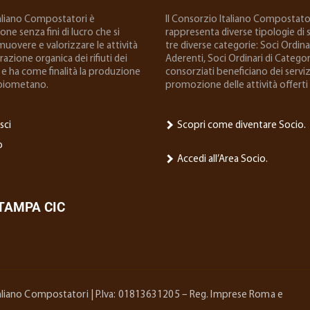
taliano Compostatori è
ll Consorzio Italiano Compostator
ne senza fini di lucro che si
rappresenta diverse tipologie di so
uovere e valorizzare le attività
tre diverse categorie: Soci Ordinar
 frazione organica dei rifiuti dei
Aderenti, Soci Ordinari di Categoria
e ha come finalità la produzione
consorziati beneficiano dei serviz
biometano.
promozione delle attività offerti 
sci
Scopri come diventare Socio.
o
Accedi all’Area Socio.
STAMPA CIC
Italiano Compostatori | P.Iva: 01813631205 – Reg. Imprese Roma e