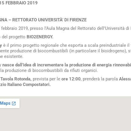
 15 FEBBRAIO 2019
0
NA – RETTORATO UNIVERSITÀ’ DI FIRENZE
 febbraio 2019, presso l’Aula Magna del Rettorato dell’Università di 
 del progetto
BIO2ENERGY.
gy
è il primo progetto regionale che esporta a scala preindustriale il t
ente produzione di biocombustibili (in particolare il bioidrogeno), sf
e esistente.
gy
nasce dall’idea di incrementare
la produzione di energia rinnovab
la produzione di biocombustibili da rifiuti organici.
a
Tavola Rotonda,
prevista per le
ore 12:00
, prenderà la parola
Aless
zio Italiano Compostatori.