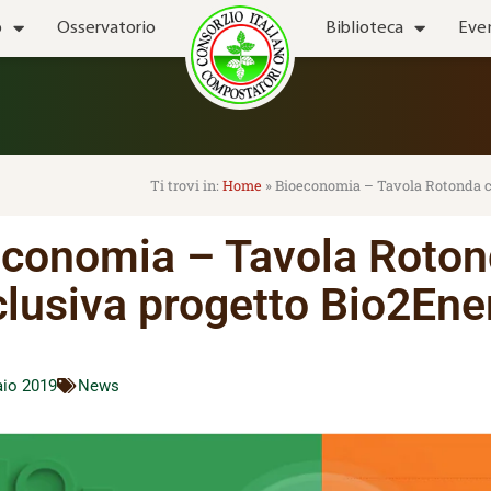
o
Osservatorio
Biblioteca
Eve
Home
»
Bioeconomia – Tavola Rotonda c
economia – Tavola Roto
lusiva progetto Bio2Ene
aio 2019
News