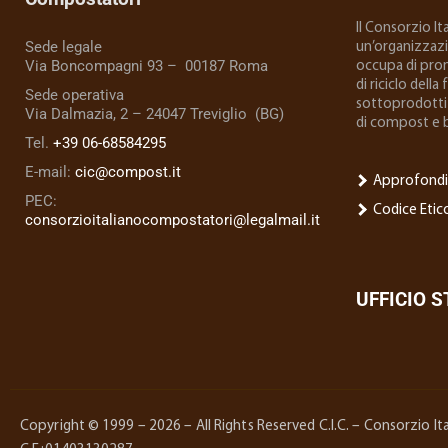
Il Consorzio I
Sede legale
un’organizzazio
Via Boncompagni 93 – 00187 Roma
occupa di prom
di riciclo della
Sede operativa
sottoprodotti 
Via Dalmazia, 2 – 24047 Treviglio (BG)
di compost e 
Tel.
+39 06-68584295
E-mail:
cic@compost.it
Approfondi
PEC:
Codice Etic
consorzioitalianocompostatori@legalmail.it
UFFICIO 
Copyright © 1999 – 2026 – All Rights Reserved C.I.C. – Consorzio 