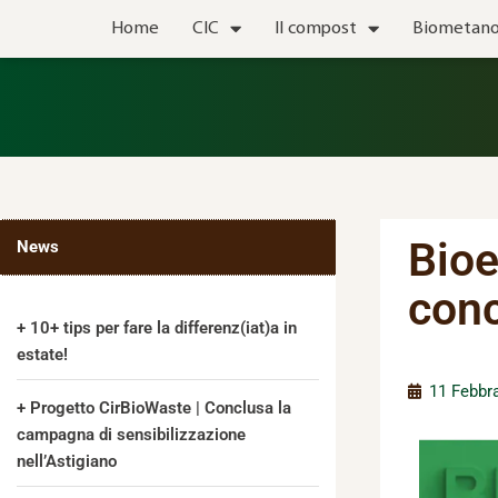
Vai
Home
CIC
Il compost
Biometan
al
contenuto
Bio
News
conc
10+ tips per fare la differenz(iat)a in
estate!
11 Febbr
Progetto CirBioWaste | Conclusa la
campagna di sensibilizzazione
nell’Astigiano