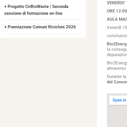
VENERDI’
Progetto CirBioWaste | Seconda
ORE 12:0
sessione di formazione on-line
AULA MAG
Premiazione Comuni Ricicloni 2026
Venerdì 15
conclusivo
Bio2Ener
la consegu
depurazion
Bio2Ener
attraverso 
Durante l
del Consor