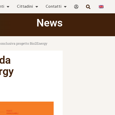
nti
Cittadini
Contatti
News
onclusiva progetto Bio2Energy
nda
rgy