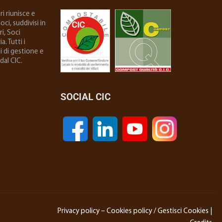
i riunisce e
ci, suddivisi in
i, Soci
. Tutti i
i di gestione e
dal CIC.
SOCIAL CIC
Privacy policy
–
Cookies policy
/
Gestisci Cookies
|