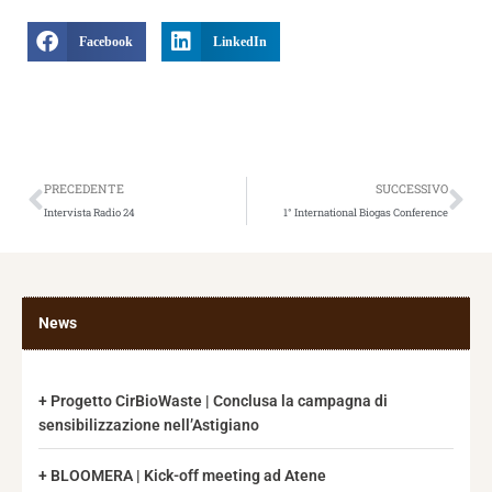
Facebook
LinkedIn
Precedente
Suc
PRECEDENTE
SUCCESSIVO
Intervista Radio 24
1° International Biogas Conference
News
Progetto CirBioWaste | Conclusa la campagna di
sensibilizzazione nell’Astigiano
BLOOMERA | Kick-off meeting ad Atene