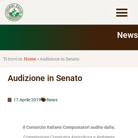
Vai
al
contenuto
Lavora con noi
News
Home
»
Audizione in Senato
Audizione in Senato
17 Aprile 2019
News
Il Consorzio Italiano Compostatori audito dalla:
Commissione Congiunta Agricoltura e Ambiente