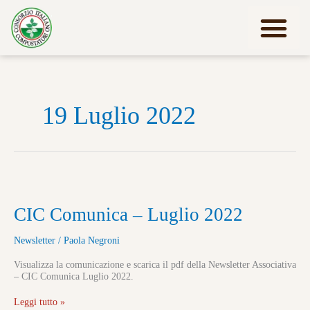
Vai
al
contenuto
Lavora con noi
19 Luglio 2022
CIC
CIC Comunica – Luglio 2022
Comunica
–
Newsletter
/
Paola Negroni
Luglio
2022
Visualizza la comunicazione e scarica il pdf della Newsletter Associativa
– CIC Comunica Luglio 2022.
Leggi tutto »