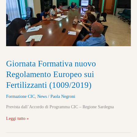
sui
Fertilizzanti
(1009/2019)
Giornata Formativa nuovo
Regolamento Europeo sui
Fertilizzanti (1009/2019)
Formazione CIC
,
News
/
Paola Negroni
Prevista dall’Accordo di Programma CIC – Regione Sardegna
Leggi tutto »