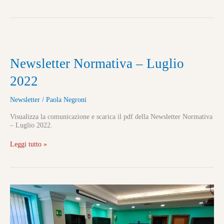
Newsletter
Newsletter Normativa – Luglio
Normativa
–
2022
Luglio
2022
Newsletter
/
Paola Negroni
Visualizza la comunicazione e scarica il pdf della Newsletter Normativa
– Luglio 2022.
Leggi tutto »
Giornata
Formativa
nuovo
Regolamento
Europeo